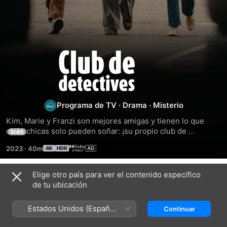
Club
de
detectives
Programa de TV
·
Drama
·
Misterio
Kim, Marie y Franzi son mejores amigas y tienen lo que 
otras chicas solo pueden soñar: ¡su propio club de 
MÁS
detectives! Ya se trate de delincuentes, pretendientes, 
2023
·
40m
problemas con sus padres, un caso de chantaje, robo o 
acoso cibernético, no hay misterio que la inteligente pero a 
menudo terca Kim, la deportiva y segura de sí misma Franzi 
Elige otro país para ver el contenido específico
Temporada 1
y la elegante y versátil Marie no puedan resolver. Sus 
de tu ubicación
diferencias a veces ponen a prueba su amistad, pero al final 
resuelven todos los casos y siempre se apoyan 
Estados Unidos (Español
Continuar
mutuamente. Algunas secuencias o patrones de luces 
México)
intermitentes pueden afectar a espectadores fotosensibles.
EPISODIO 1
EPISODIO 2