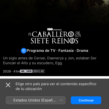
El
Caballero
Programa de TV
·
Fantasía
·
Drama
de
Un siglo antes de Cersei, Daenerys y Jon, estaban Ser 
Duncan el Alto y su escudero, Egg.
los
2026
·
41m
Siete
Elige otro país para ver el contenido específico
Temporada 1
de tu ubicación
Reinos
Estados Unidos (Español
Continuar
México)
EPISODIO 1
EPISODIO 2