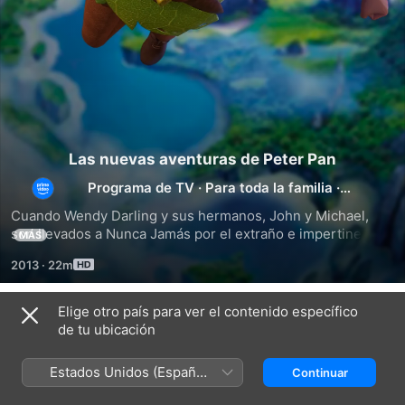
Las nuevas aventuras de Peter Pan
Programa de TV
·
Para toda la familia
·
Animación
Cuando Wendy Darling y sus hermanos, John y Michael, 
son llevados a Nunca Jamás por el extraño e impertinente 
MÁS
Peter Pan, Wendy no puede creer que sus historias de la 
2013
·
22m
niñez se estén haciendo realidad.
Elige otro país para ver el contenido específico
Temporada 1
de tu ubicación
Estados Unidos (Español
Continuar
México)
EPISODIO 1
EPISODIO 2