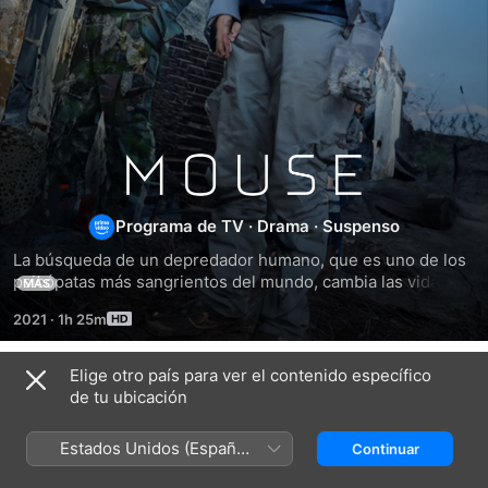
MOUSE
Programa de TV
·
Drama
·
Suspenso
La búsqueda de un depredador humano, que es uno de los 
psicópatas más sangrientos del mundo, cambia las vidas de 
MÁS
Jung Ba-reum, un policía local reconocido por sus buenas 
2021
·
1h 25m
acciones, y de Ko Moo-chi, un investigador rebelde 
decidido a vengar el asesinato de sus padres.
Elige otro país para ver el contenido específico
Temporada 1
de tu ubicación
Estados Unidos (Español
Continuar
México)
EPISODIO 1
EPISODIO 2