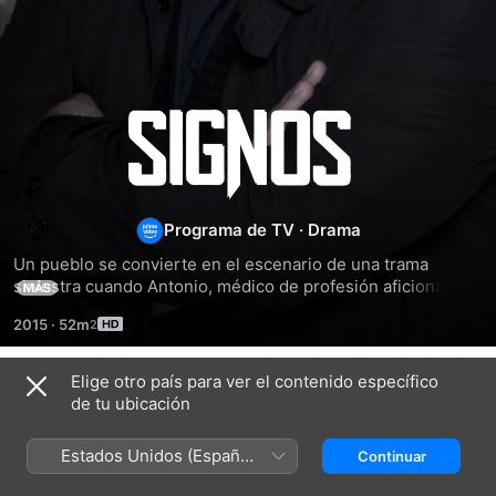
Signos
Programa de TV
·
Drama
Un pueblo se convierte en el escenario de una trama 
siniestra cuando Antonio, médico de profesión aficionado a 
MÁS
la astrología, decide que es hora de cobrarse venganza por 
2015
·
52m
un hecho familiar que lo marcó a fuego en su infancia.
Elige otro país para ver el contenido específico
Temporada 1
de tu ubicación
Estados Unidos (Español
Continuar
México)
EPISODIO 1
EPISODIO 2