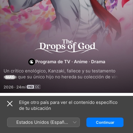
The
Drops
Programa de TV
·
Anime
·
Drama
of
Un crítico enológico, Kanzaki, fallece y su testamento 
revela que su único hijo no hereda su colección de vinos. Si 
MÁS
quiere recibir su herencia, Shizuku deberá identificar doce 
God
2026
·
24m
vinos excepcionales descritos en el testamento.
Elige otro país para ver el contenido específico
Temporada 1
de tu ubicación
Estados Unidos (Español
Continuar
México)
EPISODIO 1
EPISODIO 2