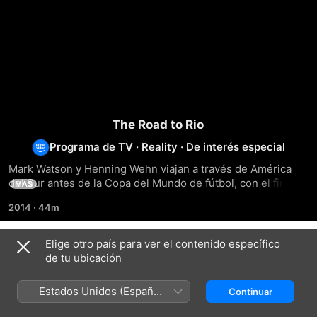
The Road to Rio
Programa de TV
·
Reality
·
De interés especial
Mark Watson y Henning Wehn viajan a través de América 
del Sur antes de la Copa del Mundo de fútbol, con el fin de 
MÁS
descubrir más sobre el continente.
2014
·
44m
Elige otro país para ver el contenido específico
Temporada 1
de tu ubicación
Estados Unidos (Español
Continuar
México)
EPISODIO 1
EPISODIO 2