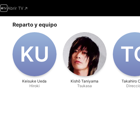
Abrir TV
Reparto y equipo
K‌U
T‌
Keisuke Ueda
Kishō Taniyama
Takahiro 
Hiroki
Tsukasa
Direcci