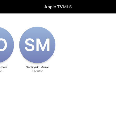
Apple TV
MLS
O
S‌M
Omori
Sadayuki Murai
ón
Escritor