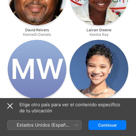
David Reivers
Laivan Greene
Kenneth Daniels
Keisha Ray
M‌W
Micah Williams
Kylee Russell
Elige otro país para ver el contenido específico
Lil Earl Jackson
Karin Daniels
de tu ubicación
Estados Unidos (Español
Continuar
México)