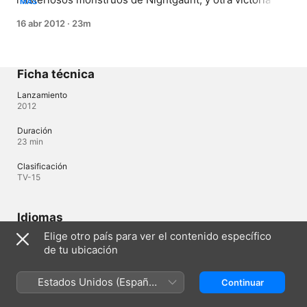
MÁS
para Nyaruko y su CQC espacial. Para derrotar a todos 
16 abr 2012
·
23m
los enemigos de una vez, Nyaruko y Mahiro se dirigen a 
la base de los mismos en R'lyeh y al llegar allí se 
encuentran con Cthuga, la llama viviente.
Ficha técnica
Lanzamiento
2012
Duración
23 min
Clasificación
TV-15
Idiomas
Elige otro país para ver el contenido específico
Audio original
de tu ubicación
Japonés, Japonés (Japón)
Audio
Estados Unidos (Español
Continuar
Japonés (Japón) 
México)