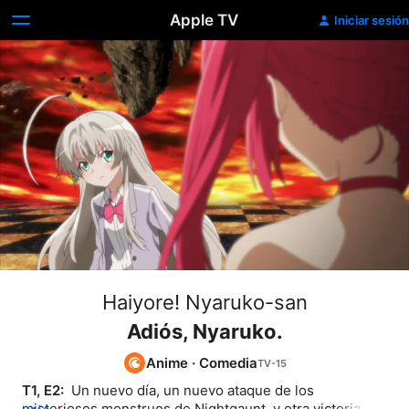
Apple TV
Iniciar sesión
Haiyore! Nyaruko-san
Adiós, Nyaruko.
Anime
·
Comedia
T1, E2: 
 Un nuevo día, un nuevo ataque de los 
misteriosos monstruos de Nightgaunt, y otra victoria 