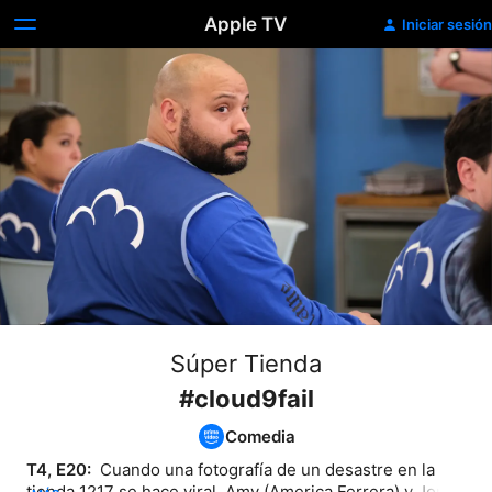
Apple TV
Iniciar sesión
Súper Tienda
#cloud9fail
Comedia
T4, E20: 
 Cuando una fotografía de un desastre en la 
tienda 1217 se hace viral, Amy (America Ferrera) y Jonah 