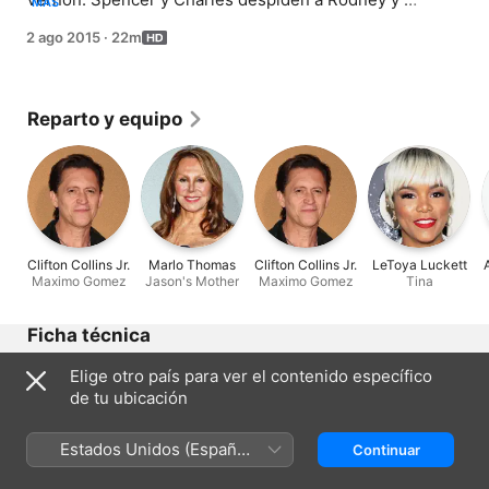
MÁS
reflexionan sobre su amor por el deporte.
2 ago 2015
·
22m
Reparto y equipo
Clifton Collins Jr.
Marlo Thomas
Clifton Collins Jr.
LeToya Luckett
Maximo Gomez
Jason's Mother
Maximo Gomez
Tina
Ficha técnica
Lanzamiento
Elige otro país para ver el contenido específico
2015
de tu ubicación
Duración
22 min
Estados Unidos (Español
Continuar
México)
Región de origen