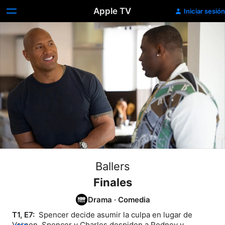
Apple TV
Iniciar sesión
Ballers
Finales
Drama
·
Comedia
T1, E7: 
 Spencer decide asumir la culpa en lugar de 
Vernon. Spencer y Charles despiden a Rodney y 