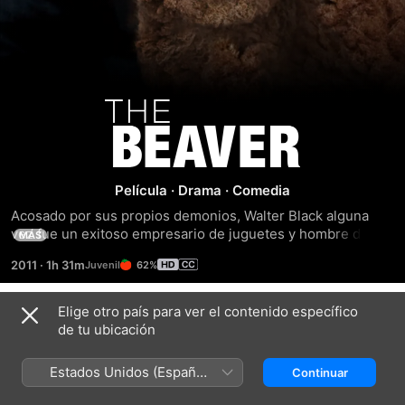
Mi
otro
Película
·
Drama
·
Comedia
yo
Acosado por sus propios demonios, Walter Black alguna 
vez fue un exitoso empresario de juguetes y hombre de 
MÁS
familia, que ahora sufre de depresión. Sin importar qué 
2011
·
1h 31m
62%
intente, Walter no puede encarrilarse de nuevo... hasta que 
un títere castor entra en su vida.
Elige otro país para ver el contenido específico
Tráilers
de tu ubicación
Estados Unidos (Español
Continuar
México)