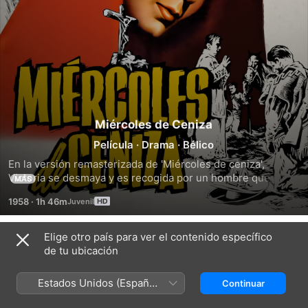
Miércoles de Ceniza
Película
·
Drama
·
Bélico
En la versión remasterizada de 'Miércoles de ceniza', 
Victoria se desmaya y es recogida por un hombre que 
MÁS
abusa de ella. Cuando va al templo a recibir el sacramento 
1958
·
1h 46m
de la ceniza, ella reconoce al padre de la iglesia como su 
violador.
Elige otro país para ver el contenido específico
Tráilers
de tu ubicación
Estados Unidos (Español
Continuar
México)