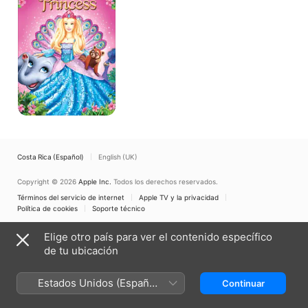
de
la
Isla
Costa Rica (Español)
English (UK)
Copyright © 2026
Apple Inc.
Todos los derechos reservados.
Términos del servicio de internet
Apple TV y la privacidad
Política de cookies
Soporte técnico
Elige otro país para ver el contenido específico
de tu ubicación
Estados Unidos (Español
Continuar
México)