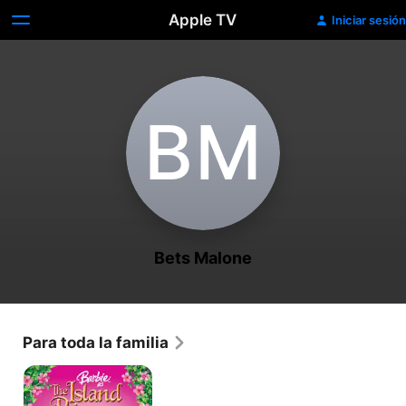
Apple TV
Iniciar sesión
B‌M
Bets Malone
Para toda la familia
Barbie:
Como
Princesa