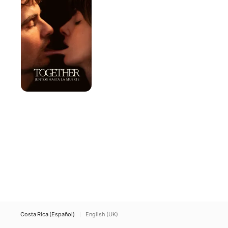
hasta
la
muerte
Costa Rica (Español)
English (UK)