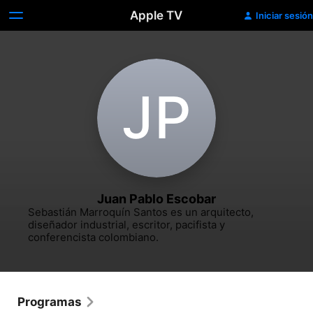
Apple TV
Iniciar sesión
J‌P
Juan Pablo Escobar
Sebastián Marroquín Santos es un arquitecto, 
diseñador industrial, escritor, pacifista y 
conferencista colombiano.​
Programas