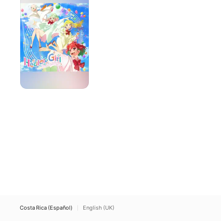
Costa Rica (Español)
English (UK)