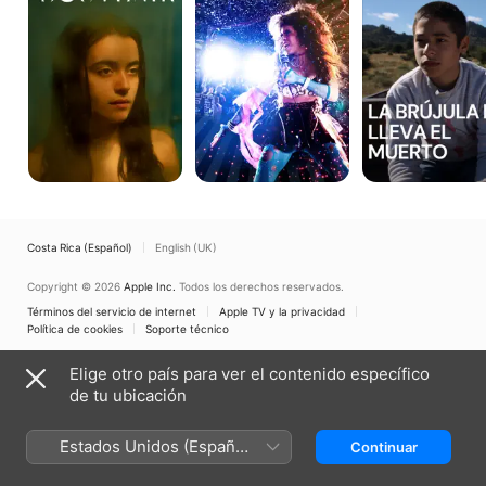
lleva
el
Muerto
Costa Rica (Español)
English (UK)
Copyright © 2026
Apple Inc.
Todos los derechos reservados.
Términos del servicio de internet
Apple TV y la privacidad
Política de cookies
Soporte técnico
Elige otro país para ver el contenido específico
de tu ubicación
Estados Unidos (Español
Continuar
México)