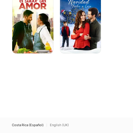
del
A
amor
Casa
Costa Rica (Español)
English (UK)