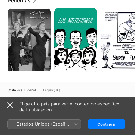
Películas
estadounidense, por lo que decidió volver a 
México.
Mis
Los
El
Tres
Mujeriegos
Superflaco
Viudas
Alegres
Costa Rica (Español)
English (UK)
Copyright © 2026
Apple Inc.
Todos los derechos reservados.
Elige otro país para ver el contenido específico
Términos del servicio de internet
Apple TV y la privacidad
de tu ubicación
Política de cookies
Soporte técnico
Estados Unidos (Español
Continuar
México)