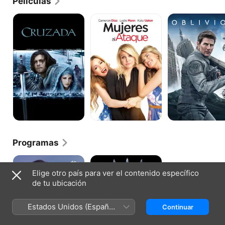
Películas
Cruzada
Mujeres
Oblivion:
Al
El
Ataque!
tiempo
del
olvido
Programas
Lo
Game
último
of
Elige otro país para ver el contenido específico
que
Thrones
de tu ubicación
me
dijo
Estados Unidos (Español
Continuar
México)