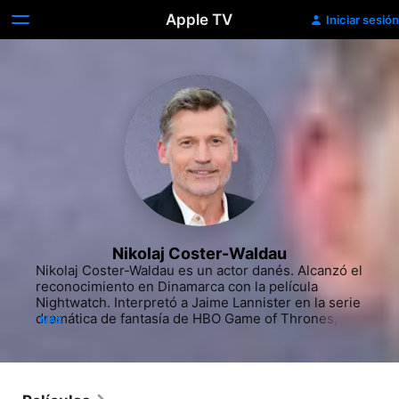
Apple TV
Iniciar sesión
Nikolaj Coster-Waldau
Nikolaj Coster-Waldau es un actor danés. Alcanzó el 
reconocimiento en Dinamarca con la película 
Nightwatch. Interpretó a Jaime Lannister en la serie 
dramática de fantasía de HBO Game of Thrones, por 
MÁS
la cual recibió dos nominaciones a los premios 
Primetime Emmy como mejor actor de reparto en 
una serie dramática. También interpreta a 
Guillermo, Duque de Normandia en la serie de HBO 
King & Conqueror.