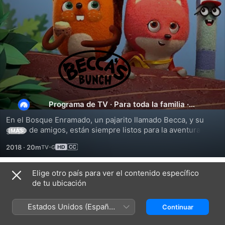
Becca
y
sus
Programa de TV
·
Para toda la familia
·
Animación
En el Bosque Enramado, un pajarito llamado Becca, y su 
amigos
grupo de amigos, están siempre listos para la aventura. 
MÁS
Becca instará a una generación de niños a que nunca se 
2018
·
20m
den por vencidos, apunten alto y tengan grandes ideas.
Elige otro país para ver el contenido específico
Temporada 1
de tu ubicación
Estados Unidos (Español
Continuar
México)
EPISODIO 1
EPISODIO 2