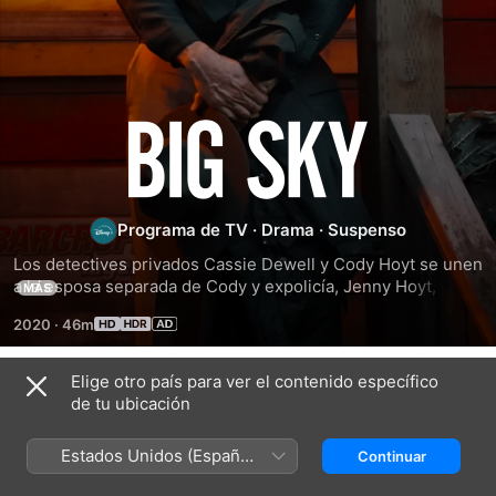
Big
Sky
Programa de TV
·
Drama
·
Suspenso
Los detectives privados Cassie Dewell y Cody Hoyt se unen 
a la esposa separada de Cody y expolicía, Jenny Hoyt, para 
MÁS
buscar a dos hermanas que fueron secuestradas por un 
2020
·
46m
camionero en una remota carretera de Montana. Pero 
cuando descubren que no son las únicas jóvenes 
desaparecidas en la zona, deben correr contra el reloj para 
Elige otro país para ver el contenido específico
Temporada 1
detener al asesino antes de que se lleve a otra mujer.
de tu ubicación
Estados Unidos (Español
Continuar
México)
EPISODIO 1
EPISODIO 2