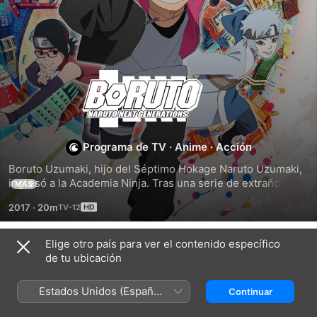
BORUTO:
NARUTO
NEXT
Programa de TV
·
Anime
·
Acción
Boruto Uzumaki, hijo del Séptimo Hokage Naruto Uzumaki, 
GENERATIONS
ingresó a la Academia Ninja. Tras una serie de extraños 
MÁS
eventos, ¡la historia de Boruto comienza!
2017
·
20m
Elige otro país para ver el contenido específico
Temporada 1
de tu ubicación
Estados Unidos (Español
Continuar
México)
EPISODIO 1
EPISODIO 2