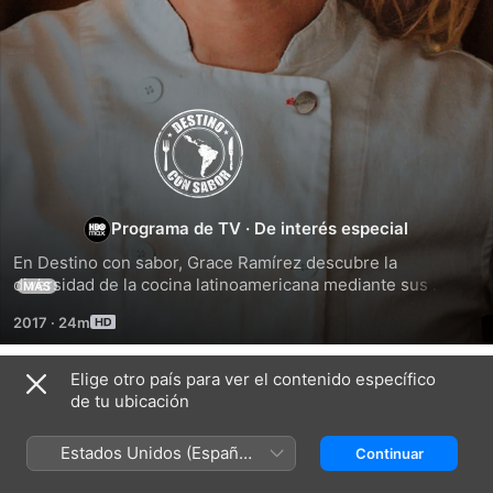
Destino
con
sabor
Programa de TV
·
De interés especial
En Destino con sabor, Grace Ramírez descubre la 
diversidad de la cocina latinoamericana mediante sus 
MÁS
encuentros con chefs locales, granjeros y residentes de la 
2017
·
24m
región. Ella probará recetas familiares de generaciones 
pasadas.
Elige otro país para ver el contenido específico
Temporada 1
de tu ubicación
Estados Unidos (Español
Continuar
México)
EPISODIO 1
EPISODIO 2