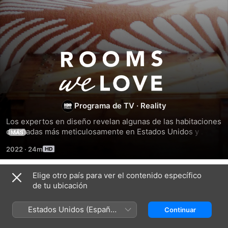
Espacios
que
amamos
Programa de TV
·
Reality
Los expertos en diseño revelan algunas de las habitaciones 
diseñadas más meticulosamente en Estados Unidos y 
MÁS
explican cómo los diseñadores dieron vida a sus visiones.
2022
·
24m
Elige otro país para ver el contenido específico
Temporada 1
de tu ubicación
Estados Unidos (Español
Continuar
México)
EPISODIO 1
EPISODIO 2