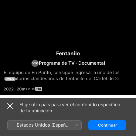
Fentanilo
Programa de TV
·
Documental
El equipo de En Punto, consigue ingresar a uno de los 
laboratorios clandestinos de fentanilo del Cártel de Sinaloa. 
MÁS
Hablan con sus jóvenes miembros quienes arriesgan la vida 
2022
·
20m
al elaborar estos productos tóxicos y documentan la forma 
en cómo trafican.
Elige otro país para ver el contenido específico
Temporada 1
de tu ubicación
Estados Unidos (Español
Continuar
México)
EPISODIO 1