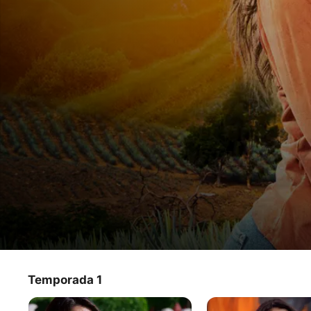
Nadie
Temporada 1
Programa de TV
·
Drama
·
Telenovelas
como
Ximena no conoce a sus verdaderos padres, pero crece 