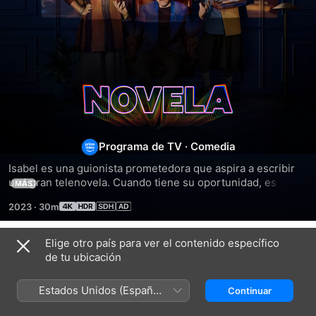
Novela
Programa de TV
·
Comedia
Isabel es una guionista prometedora que aspira a escribir 
una gran telenovela. Cuando tiene su oportunidad, es 
MÁS
traicionada por su mentor Lauro Valente, un famoso 
2023
·
30m
guionista con bloqueo de escritor. En el estreno, Isabel 
decide confrontarlo, pero termina convirtiéndose en la 
protagonista de su telenovela. Esto le permitirá demostrar 
Elige otro país para ver el contenido específico
Temporada 1
su creatividad y dar vuelta la trama a su favor.
de tu ubicación
Estados Unidos (Español
Continuar
México)
EPISODIO 1
EPISODIO 2