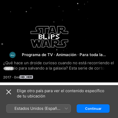
STAR
WARS:
BLIPS
Programa de TV
·
Animación
·
Para toda la
familia
¿Qué hace un droide curioso cuando no está recorriendo el 
espacio para salvando a la galaxia? Esta serie de cortos 
MÁS
animados presenta a BB-8 junto a héroes del universo de 
2017
·
0m
La guerra de las galaxias como Chewbacca, C-3PO y por 
supuesto, R2-D2.
Elige otro país para ver el contenido específico
Temporada 1
de tu ubicación
Estados Unidos (Español
Continuar
México)
EPISODIO 1
EPISODIO 2