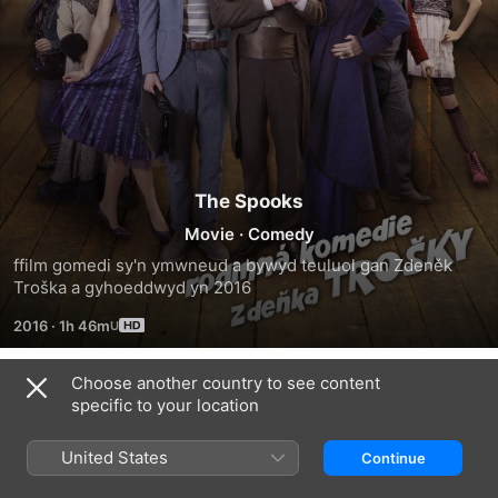
The Spooks
Movie
·
Comedy
ffilm gomedi sy'n ymwneud a bywyd teuluol gan Zdeněk 
Troška a gyhoeddwyd yn 2016
2016
·
1h 46m
Choose another country to see content
Trailers
specific to your location
United States
Continue