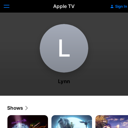
Apple TV
Sign In
L
Lynn
Shows
Wistoria:
환
Engage
Wand
생
Kiss
and
했