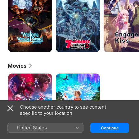
Sword
는
데
제
7
왕
자
라
내
맘
대
로
마
술
Movies
을
연
For
Monster
마
Whom
Strike
합
The
The
니
Alchemist
Movie
다
Exists
Choose another country to see content
specific to your location
United States
Continue