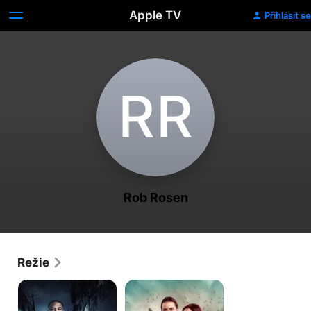
Apple TV
Přihlásit se
R‌R
Rob Rosen
Režie
Přiměřená
Paranormální
pochybnost
akta