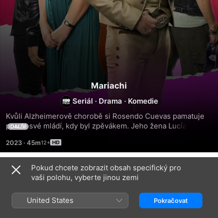
Mariachi
Seriál
·
Drama
·
Komedie
Kvůli Alzheimerově chorobě si Rosendo Cuevas pamatuje 
pouze své mládí, kdy byl zpěvákem. Jeho žena Lucía se 
DALŠÍ
spolu s dětmi rozhodne využít hudbu jako terapeutický 
2023
·
45m
nástroj, který nakonec členy rodiny sblíží a změní jejich 
životy.
Pokud chcete zobrazit obsah specifický pro
1. řada
vaši polohu, vyberte jinou zemi
United States
Pokračovat
1. DÍL
2. DÍL