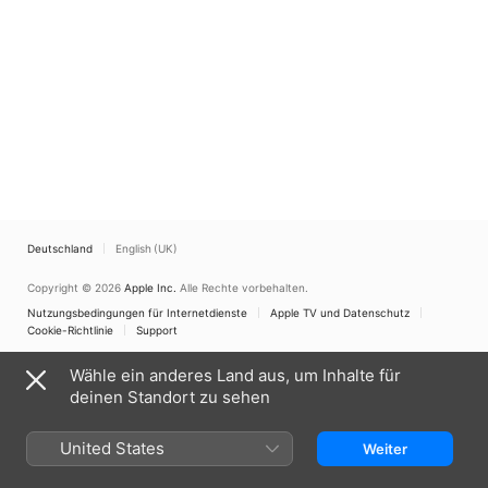
Deutschland
English (UK)
Copyright © 2026
Apple Inc.
Alle Rechte vorbehalten.
Nutzungsbedingungen für Internetdienste
Apple TV und Datenschutz
Cookie-Richtlinie
Support
Wähle ein anderes Land aus, um Inhalte für
deinen Standort zu sehen
United States
Weiter