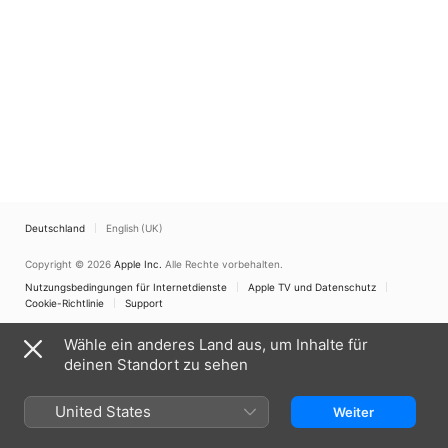
Deutschland
English (UK)
Copyright © 2026
Apple Inc.
Alle Rechte vorbehalten.
Nutzungsbedingungen für Internetdienste
Apple TV und Datenschutz
Cookie-Richtlinie
Support
Wähle ein anderes Land aus, um Inhalte für
deinen Standort zu sehen
United States
Weiter