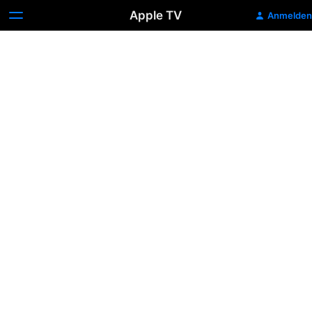
Apple TV
Anmelden
Paranoia
-
Riskantes
Spiel