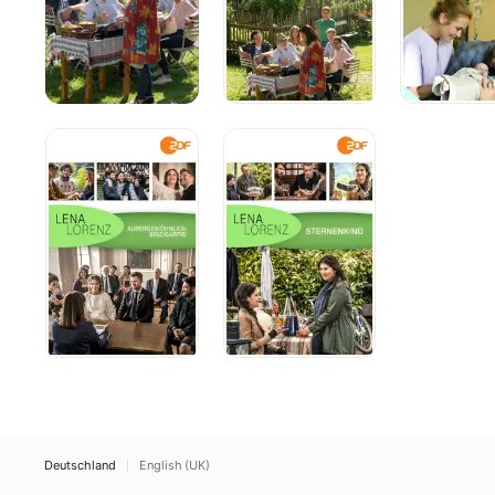
Lena
Lena
Lorenz
Lorenz
-
-
Außergewöhnlich
Sternenkind
einzigartig
Deutschland
English (UK)