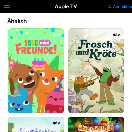
Apple TV
Anmelden
Ähnlich
Sago
Frosch
Mini
und
Freunde!
Kröte
Slumberkins
Spielstunde
–
mit
Deine
Winnie