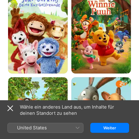
Kuschelfreunde
Puuh
Winnie
Pip
Puuhs
und
Bilderbuch
Posy
Wähle ein anderes Land aus, um Inhalte für
deinen Standort zu sehen
United States
Weiter