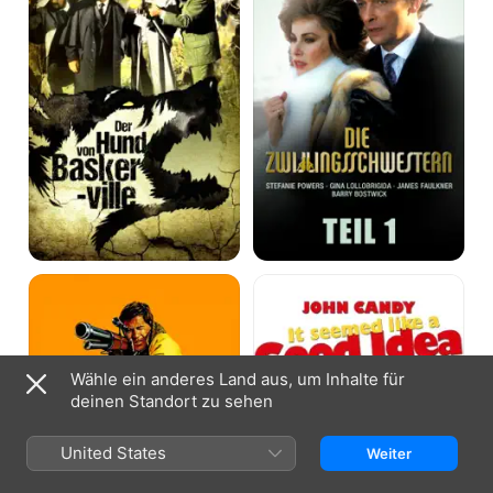
Baskerville
Teil
1
Russisches
Good
Roulette
Idea!
Wähle ein anderes Land aus, um Inhalte für
deinen Standort zu sehen
United States
Weiter