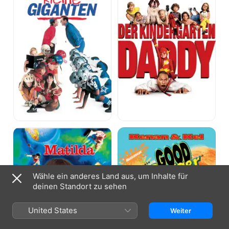
Matilda
Good
Burger
:
Die
total
verrückte
Wähle ein anderes Land aus, um Inhalte für
Burger-
deinen Standort zu sehen
Bude
United States
Weiter