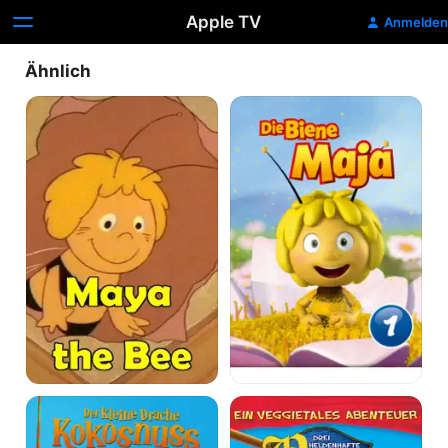
Apple TV
Anmelden
Ähnlich
Die
Die
Biene
Biene
Maja
Maja
Classic
Der
Drei
kleine
Heldenhafte
Drache
Piraten: