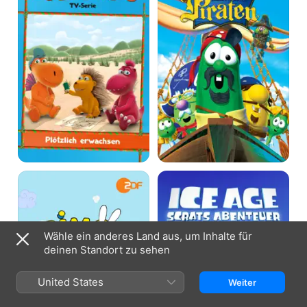
Kokosnuss
Ein
VeggieTales
Abenteuer
Simon
Ice
Age:
Scrats
Abenteuer
Wähle ein anderes Land aus, um Inhalte für
deinen Standort zu sehen
United States
Weiter