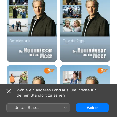
das
das
Meer
Meer
-
-
Der
Tage
wilde
der
Jack
Angst
Der
Der
Kommissar
Kommissar
und
und
das
das
Meer
Meer
-
-
Wähle ein anderes Land aus, um Inhalte für
In
Ein
deinen Standort zu sehen
einer
Leben
sternlosen
ohne
Nacht
Lüge
United States
Weiter