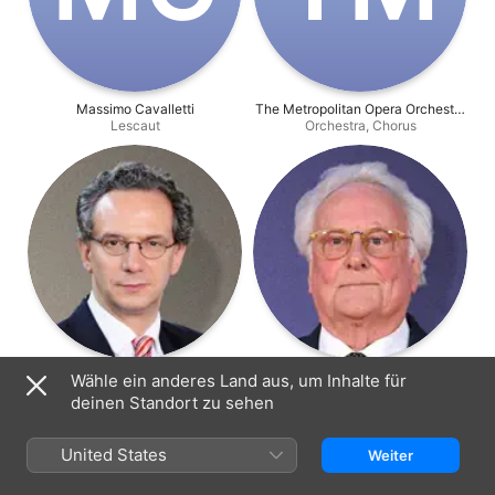
Massimo Cavalletti
The Metropolitan Opera Orchestra
Lescaut
Orchestra, Chorus
and Chorus
Fabio Luisi
Richard Eyre
Wähle ein anderes Land aus, um Inhalte für
Conductor
Regie
deinen Standort zu sehen
United States
Weiter