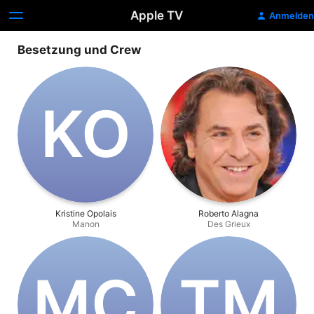
Apple TV
Anmelden
Besetzung und Crew
K‌O
Kristine Opolais
Roberto Alagna
Manon
Des Grieux
M‌C
T‌M