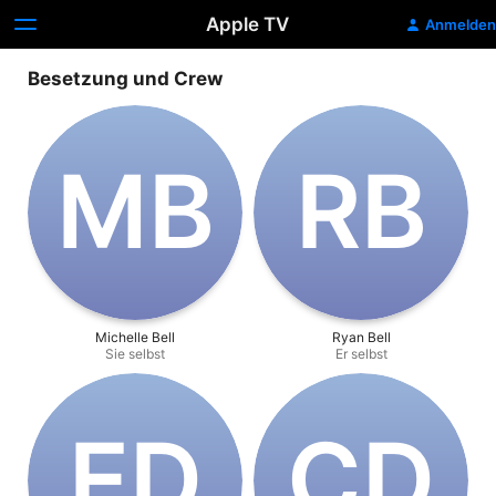
Apple TV
Anmelden
Besetzung und Crew
M‌B
R‌B
Michelle Bell
Ryan Bell
Sie selbst
Er selbst
E‌D
C‌D