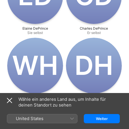
Elaine DePrince
Charles DePrince
Sie selbst
Er selbst
W‌H
D‌H
Wendy Houseknecht
David Houseknecht
Wähle ein anderes Land aus, um Inhalte für
Sie selbst
Er selbst
deinen Standort zu sehen
United States
Weiter