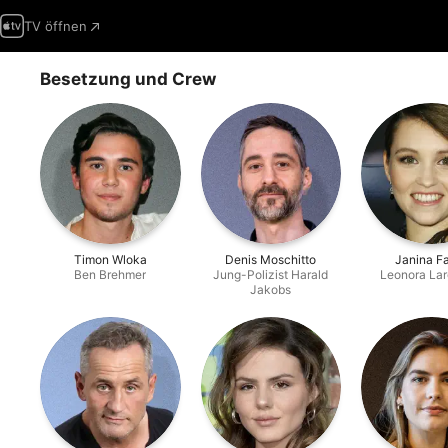
TV öffnen
Besetzung und Crew
Timon Wloka
Denis Moschitto
Janina F
Ben Brehmer
Jung-Polizist Harald
Leonora Lar
Jakobs