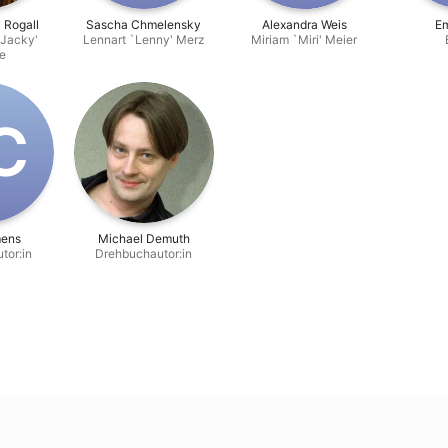
a Rogall
Sascha Chmelensky
Alexandra Weis
Em
`Jacky'
Lennart `Lenny' Merz
Miriam `Miri' Meier
he
C
mens
Michael Demuth
tor:in
Drehbuchautor:in