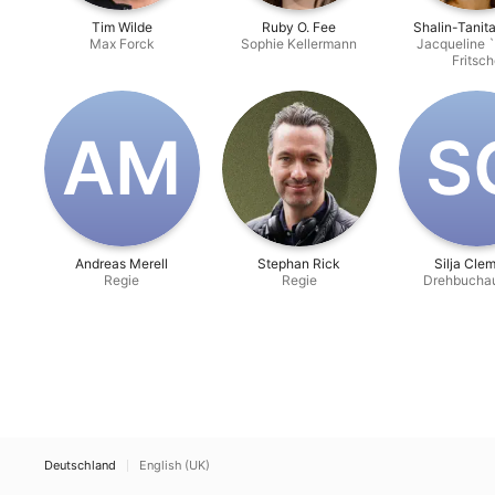
Tim Wilde
Ruby O. Fee
Shalin-Tanit
Max Forck
Sophie Kellermann
Jacqueline 
Fritsc
A‌M
S‌
Andreas Merell
Stephan Rick
Silja Cle
Regie
Regie
Drehbuchau
Deutschland
English (UK)