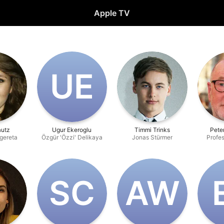
Apple TV
U‌E
autz
Ugur Ekeroglu
Timmi Trinks
Pete
gereta
Özgür 'Özzi' Delikaya
Jonas Stürmer
Profe
S‌C
A‌W