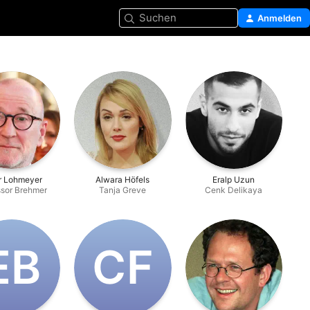
Suchen
Anmelden
r Lohmeyer
Alwara Höfels
Eralp Uzun
ssor Brehmer
Tanja Greve
Cenk Delikaya
E‌B
C‌F