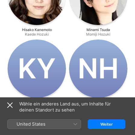
Hisako Kanemoto
Minami Tsuda
Kaede Hozuki
Momiji Hozuki
K‌Y
N‌H
Kana Yūki
Natsumi Hioka
Wähle ein anderes Land aus, um Inhalte für
Asahi Oka
Miyo Murosaki
deinen Standort zu sehen
United States
Weiter