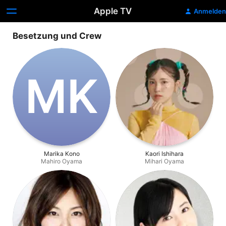
Apple TV
Anmelden
Besetzung und Crew
M‌K
Marika Kono
Kaori Ishihara
Mahiro Oyama
Mihari Oyama