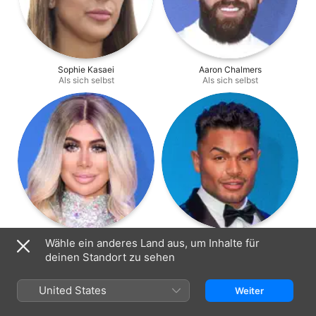
Sophie Kasaei
Aaron Chalmers
Als sich selbst
Als sich selbst
Chloe Ferry
Nathan Henry
Wähle ein anderes Land aus, um Inhalte für
Als sich selbst
Als sich selbst
deinen Standort zu sehen
United States
Weiter