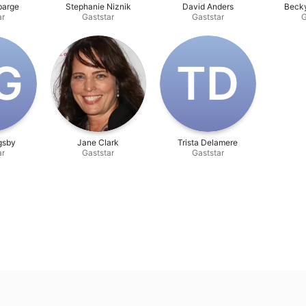
barge
Stephanie Niznik
David Anders
Beck
ar
Gaststar
Gaststar
G
G
T‌D
gsby
Jane Clark
Trista Delamere
ar
Gaststar
Gaststar