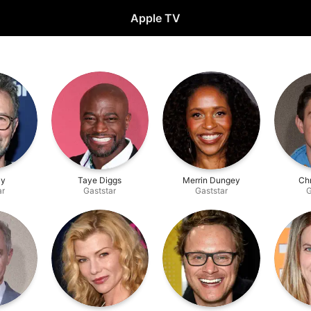
Apple TV
ly
Taye Diggs
Merrin Dungey
Chr
ar
Gaststar
Gaststar
G