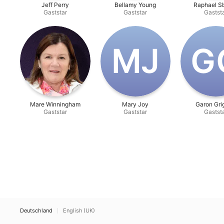
Jeff Perry
Bellamy Young
Raphael S
Gaststar
Gaststar
Gastst
M‌J
G‌
Mare Winningham
Mary Joy
Garon Gri
Gaststar
Gaststar
Gastst
Deutschland
English (UK)