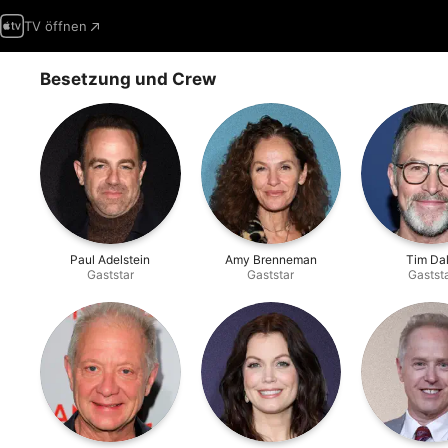
TV öffnen
Besetzung und Crew
Paul Adelstein
Amy Brenneman
Tim Da
Gaststar
Gaststar
Gastst