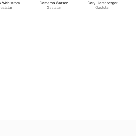
y Wahlstrom
Cameron Watson
Gary Hershberger
aststar
Gaststar
Gaststar