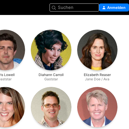
Suchen
Anmelden
is Lowell
Diahann Carroll
Elizabeth Reaser
aststar
Gaststar
Jane Doe / Ava