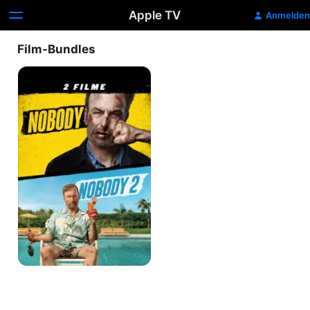
Apple TV
Anmelden
Film-Bundles
Nobody
2-
Filme