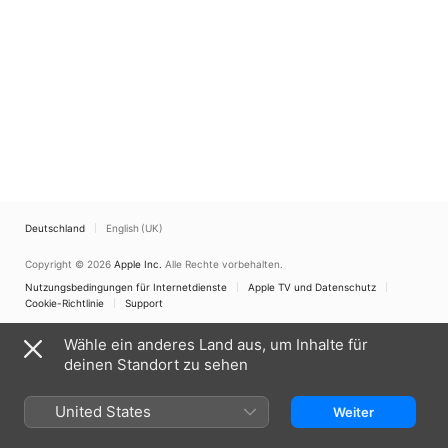
Deutschland
English (UK)
Copyright © 2026
Apple Inc.
Alle Rechte vorbehalten.
Nutzungsbedingungen für Internetdienste
Apple TV und Datenschutz
Cookie-Richtlinie
Support
Wähle ein anderes Land aus, um Inhalte für
deinen Standort zu sehen
United States
Weiter